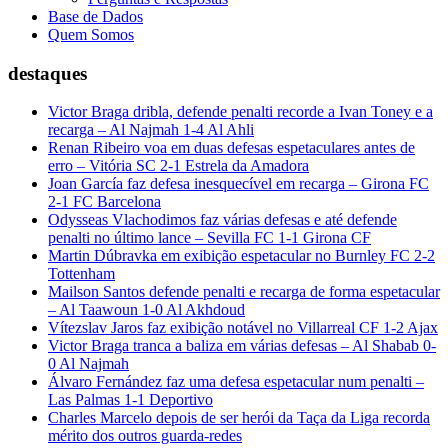
Base de Dados
Quem Somos
destaques
Victor Braga dribla, defende penalti recorde a Ivan Toney e a
recarga – Al Najmah 1-4 Al Ahli
Renan Ribeiro voa em duas defesas espetaculares antes de
erro – Vitória SC 2-1 Estrela da Amadora
Joan García faz defesa inesquecível em recarga – Girona FC
2-1 FC Barcelona
Odysseas Vlachodimos faz várias defesas e até defende
penalti no último lance – Sevilla FC 1-1 Girona CF
Martin Dúbravka em exibição espetacular no Burnley FC 2-2
Tottenham
Mailson Santos defende penalti e recarga de forma espetacular
– Al Taawoun 1-0 Al Akhdoud
Vítezslav Jaros faz exibição notável no Villarreal CF 1-2 Ajax
Victor Braga tranca a baliza em várias defesas – Al Shabab 0-
0 Al Najmah
Álvaro Fernández faz uma defesa espetacular num penalti –
Las Palmas 1-1 Deportivo
Charles Marcelo depois de ser herói da Taça da Liga recorda
mérito dos outros guarda-redes