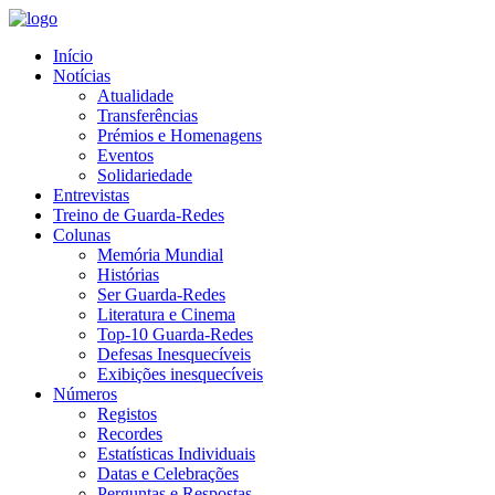
Início
Notícias
Atualidade
Transferências
Prémios e Homenagens
Eventos
Solidariedade
Entrevistas
Treino de Guarda-Redes
Colunas
Memória Mundial
Histórias
Ser Guarda-Redes
Literatura e Cinema
Top-10 Guarda-Redes
Defesas Inesquecíveis
Exibições inesquecíveis
Números
Registos
Recordes
Estatísticas Individuais
Datas e Celebrações
Perguntas e Respostas