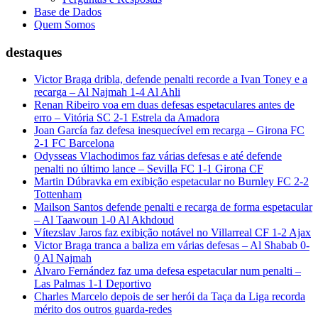
Base de Dados
Quem Somos
destaques
Victor Braga dribla, defende penalti recorde a Ivan Toney e a
recarga – Al Najmah 1-4 Al Ahli
Renan Ribeiro voa em duas defesas espetaculares antes de
erro – Vitória SC 2-1 Estrela da Amadora
Joan García faz defesa inesquecível em recarga – Girona FC
2-1 FC Barcelona
Odysseas Vlachodimos faz várias defesas e até defende
penalti no último lance – Sevilla FC 1-1 Girona CF
Martin Dúbravka em exibição espetacular no Burnley FC 2-2
Tottenham
Mailson Santos defende penalti e recarga de forma espetacular
– Al Taawoun 1-0 Al Akhdoud
Vítezslav Jaros faz exibição notável no Villarreal CF 1-2 Ajax
Victor Braga tranca a baliza em várias defesas – Al Shabab 0-
0 Al Najmah
Álvaro Fernández faz uma defesa espetacular num penalti –
Las Palmas 1-1 Deportivo
Charles Marcelo depois de ser herói da Taça da Liga recorda
mérito dos outros guarda-redes