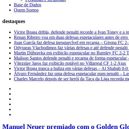
Base de Dados
Quem Somos
destaques
Victor Braga dribla, defende penalti recorde a Ivan Toney e a 
Renan Ribeiro voa em duas defesas espetaculares antes de erro
Joan García faz defesa inesquecível em recarga – Girona FC 2
Odysseas Vlachodimos faz várias defesas e até defende penalti
Martin Dúbravka em exibição espetacular no Burnley FC 2-2 
Mailson Santos defende penalti e recarga de forma espetacula
Vítezslav Jaros faz exibição notável no Villarreal CF 1-2 Ajax
Victor Braga tranca a baliza em várias defesas – Al Shabab 0-
Álvaro Fernández faz uma defesa espetacular num penalti – La
Charles Marcelo depois de ser herói da Taça da Liga recorda mé
Manuel Neuer premiado com o Golden Gl