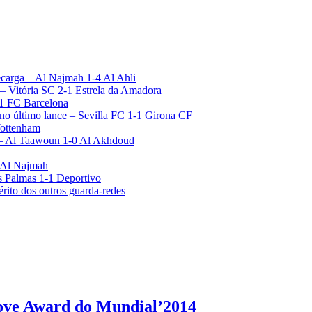
recarga – Al Najmah 1-4 Al Ahli
 – Vitória SC 2-1 Estrela da Amadora
-1 FC Barcelona
 no último lance – Sevilla FC 1-1 Girona CF
Tottenham
r – Al Taawoun 1-0 Al Akhdoud
0 Al Najmah
s Palmas 1-1 Deportivo
rito dos outros guarda-redes
ove Award do Mundial’2014