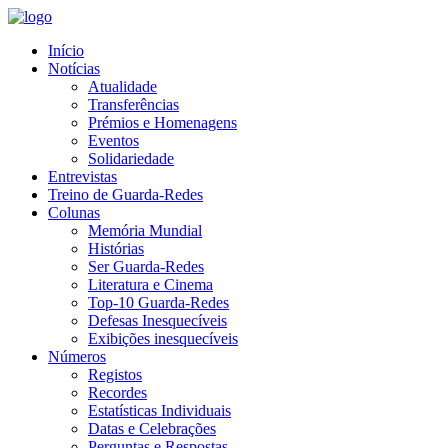
Início
Notícias
Atualidade
Transferências
Prémios e Homenagens
Eventos
Solidariedade
Entrevistas
Treino de Guarda-Redes
Colunas
Memória Mundial
Histórias
Ser Guarda-Redes
Literatura e Cinema
Top-10 Guarda-Redes
Defesas Inesquecíveis
Exibições inesquecíveis
Números
Registos
Recordes
Estatísticas Individuais
Datas e Celebrações
Perguntas e Respostas