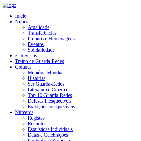
Início
Notícias
Atualidade
Transferências
Prémios e Homenagens
Eventos
Solidariedade
Entrevistas
Treino de Guarda-Redes
Colunas
Memória Mundial
Histórias
Ser Guarda-Redes
Literatura e Cinema
Top-10 Guarda-Redes
Defesas Inesquecíveis
Exibições inesquecíveis
Números
Registos
Recordes
Estatísticas Individuais
Datas e Celebrações
Perguntas e Respostas