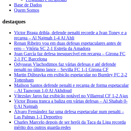
Base de Dados
Quem Somos
destaques
Victor Braga dribla, defende penalti recorde a Ivan Toney e a
recarga – Al Najmah 1-4 Al Ahli
Renan Ribeiro voa em duas defesas espetaculares antes de
erro – Vitória SC 2-1 Estrela da Amadora
Joan García faz defesa inesquecível em recarga – Girona FC
2-1 FC Barcelona
Odysseas Vlachodimos faz várias defesas e até defende
penalti no último lance – Sevilla FC 1-1 Girona CF
Martin Dúbravka em exibição espetacular no Burnley FC 2-2
Tottenham
Mailson Santos defende penalti e recarga de forma espetacular
– Al Taawoun 1-0 Al Akhdoud
Vítezslav Jaros faz exibição notável no Villarreal CF 1-2 Ajax
Victor Braga tranca a baliza em várias defesas – Al Shabab 0-
0 Al Najmah
Álvaro Fernández faz uma defesa espetacular num penalti –
Las Palmas 1-1 Deportivo
Charles Marcelo depois de ser herói da Taça da Liga recorda
mérito dos outros guarda-redes