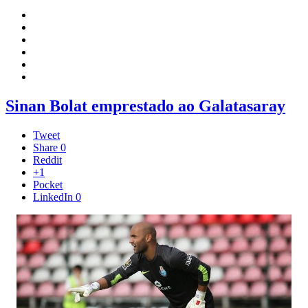
Sinan Bolat emprestado ao Galatasaray
Tweet
Share
0
Reddit
+1
Pocket
LinkedIn
0